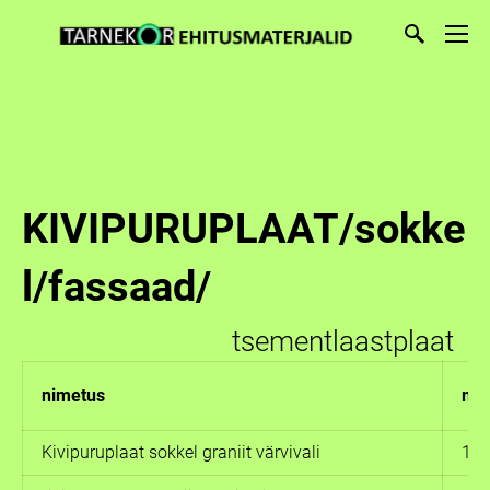
KIVIPURUPLAAT/sokke
l/fassaad/
tsementlaastplaat
nimetus
mõ
Kivipuruplaat sokkel graniit värvivali
120