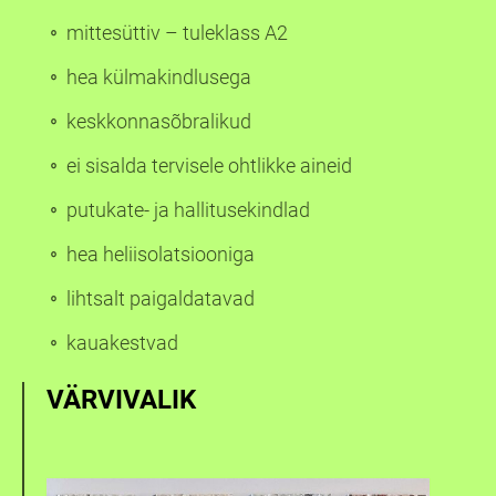
mittesüttiv – tuleklass A2
hea külmakindlusega
keskkonnasõbralikud
ei sisalda tervisele ohtlikke aineid
putukate- ja hallitusekindlad
hea heliisolatsiooniga
lihtsalt paigaldatavad
kauakestvad
VÄRVIVALIK