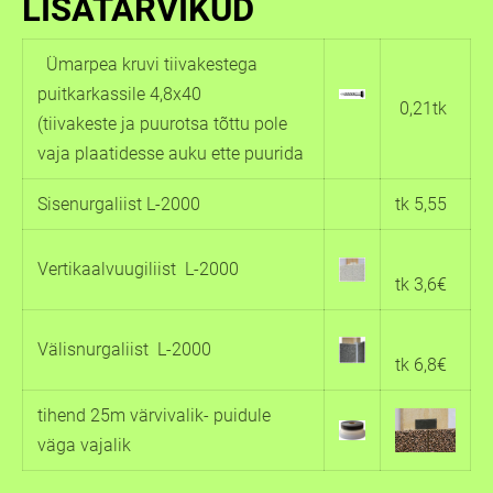
LISATARVIKUD
Ümarpea kruvi tiivakestega
puitkarkassile 4,8x40
0,21tk
(tiivakeste ja puurotsa tõttu pole
vaja plaatidesse auku ette puurida
Sisenurgaliist L-2000
tk 5,55
Vertikaalvuugiliist L-2000
tk 3,6€
Välisnurgaliist L-2000
tk 6,8€
tihend 25m värvivalik- puidule
väga vajalik