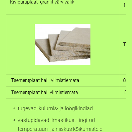
Kivipuruplaat graniit värvivalik
125
TAR
Tsementplaat hall viimistlemata
8x1
Tsementplaat hall viimistlemata
8x1
tugevad, kulumis- ja löögikindlad
vastupidavad ilmastikust tingitud
temperatuuri- ja niiskus kõikumistele