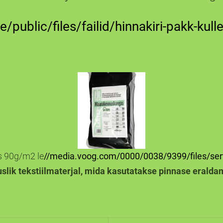
public/files/failid/hinnakiri-pakk-kull
s 90g/m2 le
//media.voog.com/0000/
0038
/9399/files/ser
uslik tekstiilmaterjal, mida kasutatakse pinnase eraldami