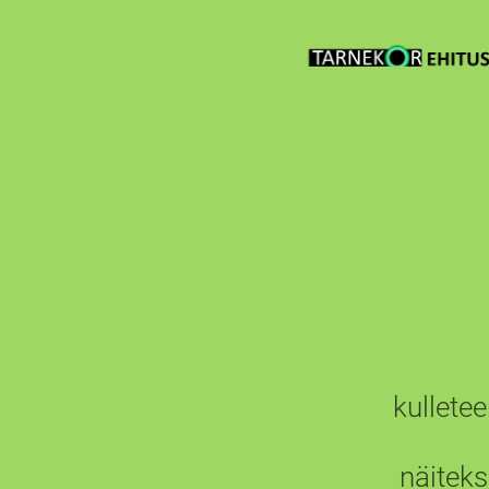
kulleteenus alate
näiteks Väike Maa