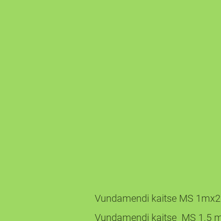
VUNDAME
Vundamendi ka
Vundamendi kait