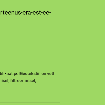
erteenus-era-est-ee-
tifikaat.pdf
Geotekstiil on vett
sel, filtreerimisel,