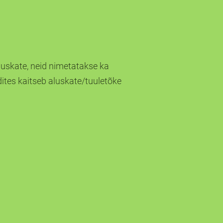
luskate, neid nimetatakse ka
ites kaitseb aluskate/tuuletõke
is75m2
ll