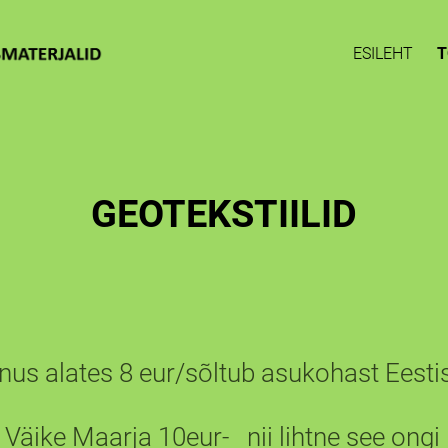
ESILEHT
T
GEOTEKSTIILID
s 8 eur/sõltub asukohast Eesti
rja 10eur- nii lihtne see ongi