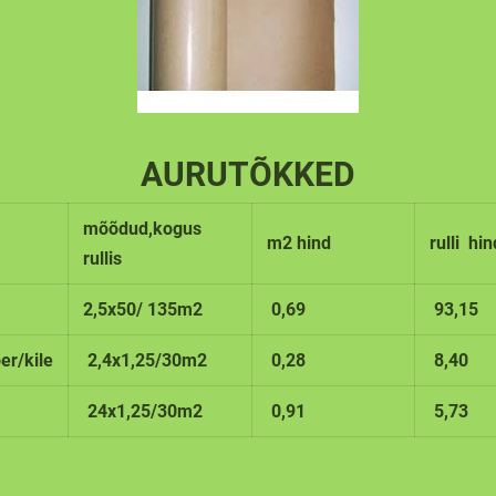
AURUTÕKKED
mõõdud,kogus
m2 hind
rulli hi
rullis
2,5x50/ 135m2
0,69
93,15
r/kile
2,4x1,25/30m2
0,28
8,40
24x1,25/30m2
0,91
5,73