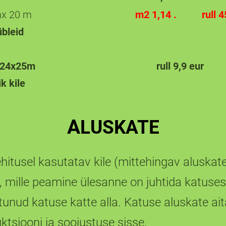
mx 20 m
m2 1,14 . rull 45
bleid
perre 0,24x25m rull 9,9 eur
k kile
A
LUSKATE
hitusel kasutatav kile (mittehingav aluska
, mille peamine ülesanne on juhtida katuses
ttunud katuse katte alla. Katuse aluskate ai
tsiooni ja soojustuse sisse.