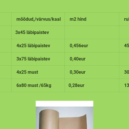
mõõdud,/värvus/kaal
m2 hind
rul
3x45 läbipaistev
4x25 läbipaistev
0,456eur
45
3x75 läbipaistev
0,40eur
4x25 must
0,30eur
30
6x80 must /65kg
0,28eur
13