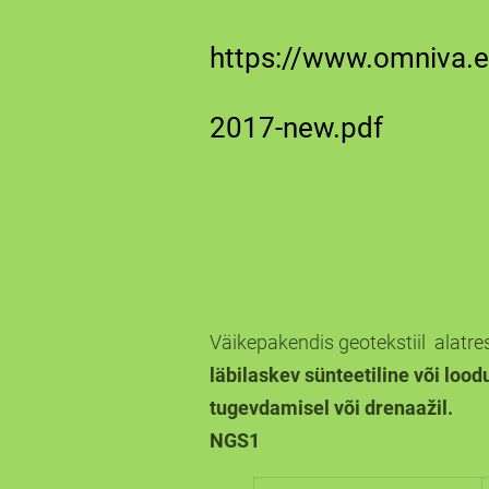
https://www.omniva.ee/
2017-new.pdf
Väikepakendis geotekstiil alatre
läbilaskev sünteetiline või lood
tugevdamisel või drenaažil.
NGS1