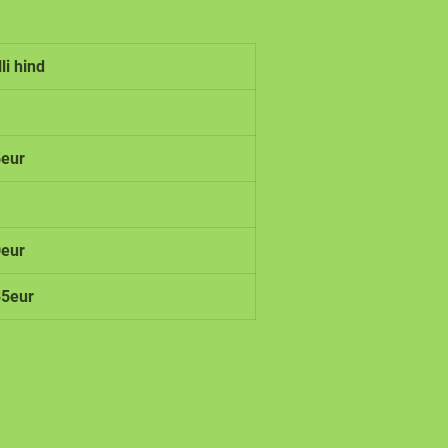
li hind
eur
eur
5eur