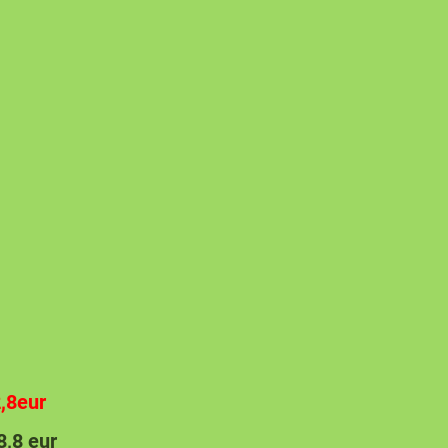
,8eur
58,8 eur