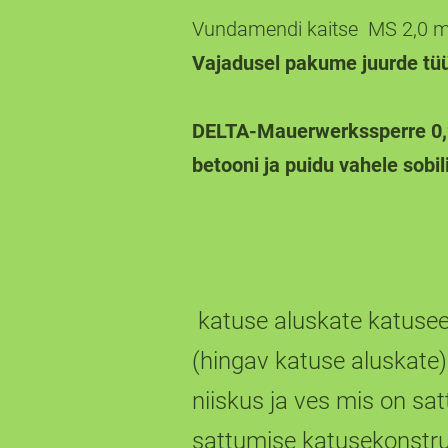
Vundamendi kaitse MS 2,0 
Vajadusel pakume juurde tüü
DELTA-Mauerwerkss
betooni ja puidu vahele sobili
katuse aluskate katusee
(hingav katuse aluskate)
niiskus ja ves mis on sa
sattumise katusekonstruk