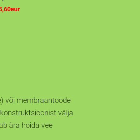
,60eur
te) või membraantoode
konstruktsioonist välja
tab ära hoida vee