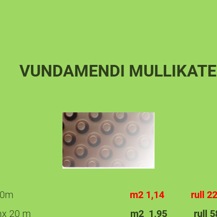
NDI MULLIKATE
itse MS 1mx20m
m2 1,14 rull 22
se MS 1.5 mx 20 m
m2 1,95
rull 