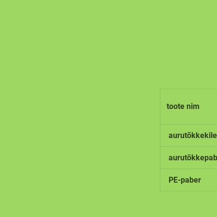
toote nim
aurutõkkekile
aurutõkkepabe
PE-paber