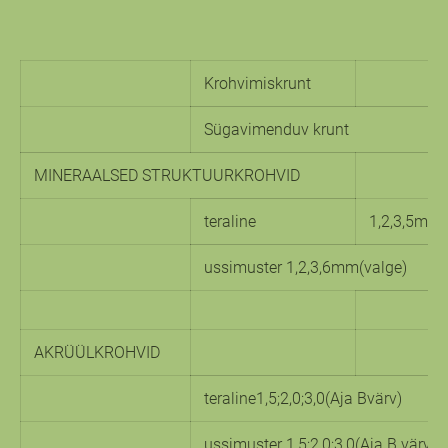
Krohvimiskrunt
Sügavimenduv krunt
MINERAALSED STRUKTUURKROHVID
teraline
1,2,3,5mm(
ussimuster 1,2,3,6mm(valge)
AKRÜÜLKROHVID
teraline1,5;2,0;3,0(Aja Bvärv)
ussimuster 1,5;2,0;3,0(Aja B värv)