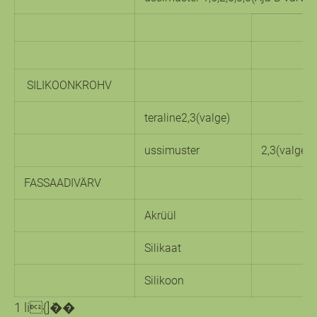
SILIKOONKROHV
teraline2,3(valge)
ussimuster
2,3(valge
FASSAADIVÄRV
Akrüül
Silikaat
Silikoon
1 li{]݁��