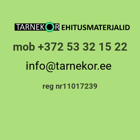
mob +372 53 32 15 22
i
nfo@tarnekor.ee
reg nr11017239