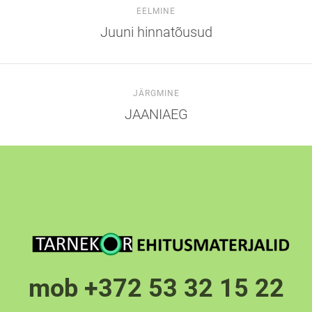
EELMINE
Juuni hinnatõusud
JÄRGMINE
JAANIAEG
mob +372 53 32 15 22