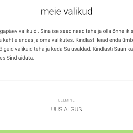
meie valikud
igapäev valikuid . Sina ise saad need teha ja olla õnnelik s
a kahtle endas ja oma valikutes. Kindlasti leiad enda ümbe
õigeid valikuid teha ja keda Sa usaldad. Kindlasti Saan k
tes Sind aidata.
EELMINE
UUS ALGUS