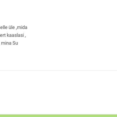
elle üle ,mida
rt kaaslasi ,
a mina Su