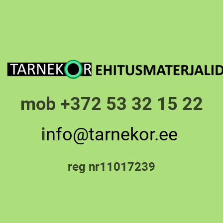
mob +372 53 32 15 22
i
nfo@tarnekor.ee
reg nr11017239