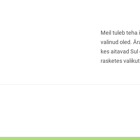
Meil tuleb teha 
valinud oled. Är
kes aitavad Sul 
rasketes valiku